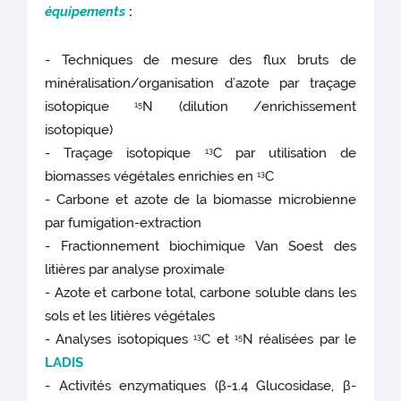
équipements
:
- Techniques de mesure des flux bruts de
minéralisation/organisation d’azote par traçage
isotopique
N (dilution /enrichissement
15
isotopique)
- Traçage isotopique
C par utilisation de
13
biomasses végétales enrichies en
C
13
- Carbone et azote de la biomasse microbienne
par fumigation-extraction
- Fractionnement biochimique Van Soest des
litières par analyse proximale
- Azote et carbone total, carbone soluble dans les
sols et les litières végétales
- Analyses isotopiques
C et
N réalisées par le
13
15
LADIS
- Activités enzymatiques (β-1.4 Glucosidase, β-