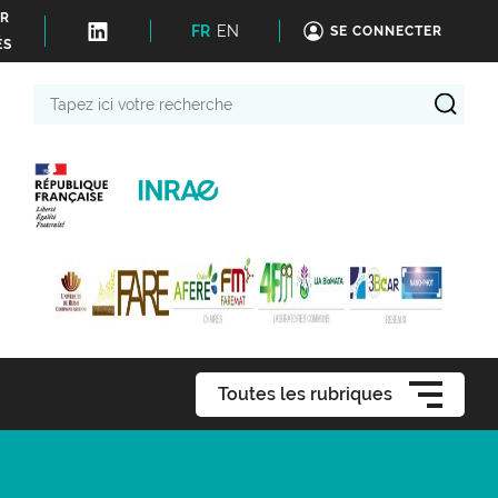
ER
FR
EN
SE CONNECTER
ÉS
Tapez
ici
votre
recherche
Toutes les rubriques